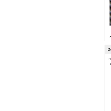
P
De
H
F