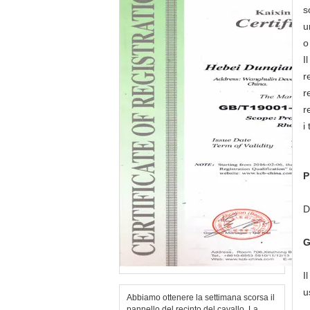
s
u
o
I
r
r
r
i
P
D
G
I
u
Abbiamo ottenere la settimana scorsa il
pannello del recinto del cavallo. La