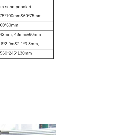
m sono popolari
 75*100mm&60*75mm
60*60mm
 42mm, 48mm&60mm
1.8*2.9m&2.1*3.3mm,
 560*245*130mm