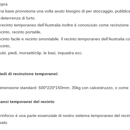
opra
na base provvisoria una volta avuto bisogno di per stoccaggio, pubblica s
 deterrenza di furto.
l recinto temporaneo dell'Australia inoltre è conosciuto come recinzion
ecinto, recinto portatile,
ecinto facile e recinto smontabile. Il recinto temporaneo dell'Australia con
ecinto,
 tubi, piedi, morsetti/clip, le basi, inquadra ecc.
iedi di recinzione temporanei:
imensione standard: 600*220*150mm; 30kg con calcestruzzo, o come ri
anci temporanei del recinto
l rinforzo è una parte essenziale di nostro sistema temporaneo del reci
sato