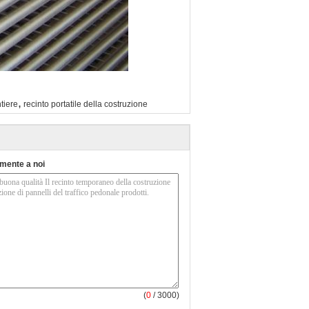
,
tiere
recinto portatile della costruzione
tamente a noi
(
0
/ 3000)