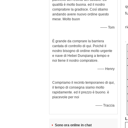
qualità è molto buona. ed il nostro
q
compratore la gradisce. Così stiamo
f
andando avere nuovo ordine questo
mese. Molto buon
r
—— Tom
.
È grande da comprare la barriera
cantata di controllo di qui. Poiché il
nostro bisogno di ordine molto urgente
e nave di Hebei Dunqiang a tempo e
noi tiene il nostro compratore.
—— Henry
Compriamo il recinto temporaneo di qui,
il tempo di consegna siamo molto
rapidamente. ed il prezzo è buono. è
piacevole per noi
—— Traccia
L
Sono ora online in chat