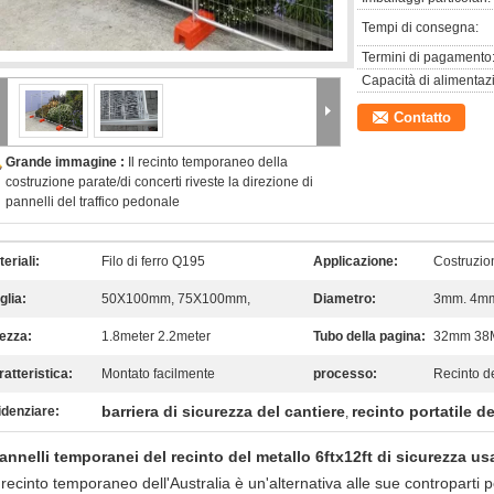
Tempi di consegna:
Termini di pagamento
Capacità di alimentaz
Contatto
Grande immagine :
Il recinto temporaneo della
costruzione parate/di concerti riveste la direzione di
pannelli del traffico pedonale
eriali:
Filo di ferro Q195
Applicazione:
Costruzio
glia:
50X100mm, 75X100mm,
Diametro:
3mm. 4m
tezza:
1.8meter 2.2meter
Tubo della pagina:
32mm 38
atteristica:
Montato facilmente
processo:
Recinto d
barriera di sicurezza del cantiere
recinto portatile d
idenziare:
,
annelli temporanei del recinto del metallo 6ftx12ft di sicurezza usat
l recinto temporaneo dell'Australia è un'alternativa alle sue controparti