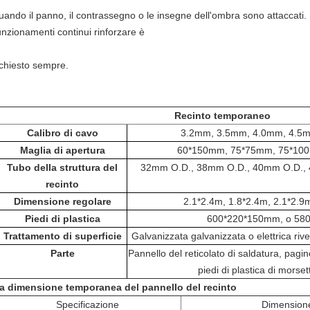
uando il panno, il contrassegno o le insegne dell'ombra sono attaccati. 
unzionamenti continui rinforzare è
ichiesto sempre.
Recinto temporaneo
Calibro di cavo
3.2mm, 3.5mm, 4.0mm, 4.5mm
Maglia di apertura
60*150mm, 75*75mm, 75*10
Tubo della struttura del
32mm O.D., 38mm O.D., 40mm O.D.,
recinto
Dimensione regolare
2.1*2.4m, 1.8*2.4m, 2.1*2.9m
Piedi di plastica
600*220*150mm, o 58
Trattamento di superficie
Galvanizzata galvanizzata o elettrica riv
Parte
Pannello del reticolato di saldatura, pagi
piedi di plastica di morse
a dimensione temporanea del pannello del recinto
Specificazione
Dimension