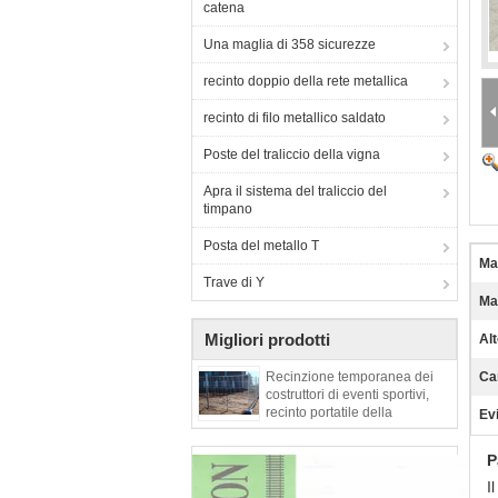
catena
Una maglia di 358 sicurezze
recinto doppio della rete metallica
recinto di filo metallico saldato
Poste del traliccio della vigna
Apra il sistema del traliccio del
timpano
Posta del metallo T
Mat
Trave di Y
Ma
Migliori prodotti
Al
Recinzione temporanea dei
Car
costruttori di eventi sportivi,
recinto portatile della
Ev
costruzione
P
I