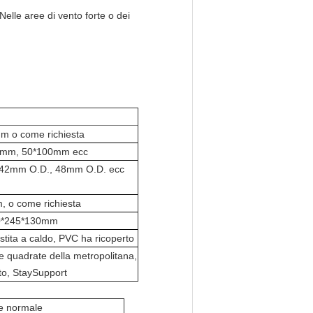
Nelle aree di vento forte o dei
 o come richiesta
0mm, 50*100mm ecc
 42mm O.D., 48mm O.D. ecc
, o come richiesta
0*245*130mm
estita a caldo, PVC ha ricoperto
ne quadrate della metropolitana,
tto, StaySupport
e normale