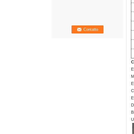
C
E
M
E
C
E
D
B
U