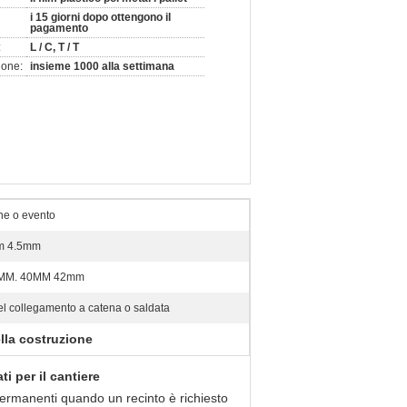
i 15 giorni dopo ottengono il
pagamento
:
L / C, T / T
ione:
insieme 1000 alla settimana
ne o evento
m 4.5mm
MM. 40MM 42mm
el collegamento a catena o saldata
ella costruzione
i per il cantiere
 permanenti quando un recinto è richiesto