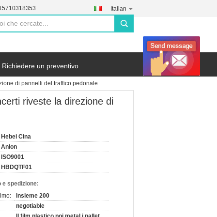
-15710318353
Italian
search
Richiedere un preventivo
zione di pannelli del traffico pedonale
erti riveste la direzione di
Hebei Cina
Anlon
ISO9001
HBDQTF01
 e spedizione:
nimo:
insieme 200
negotiable
Il film plastico poi metal i pallet