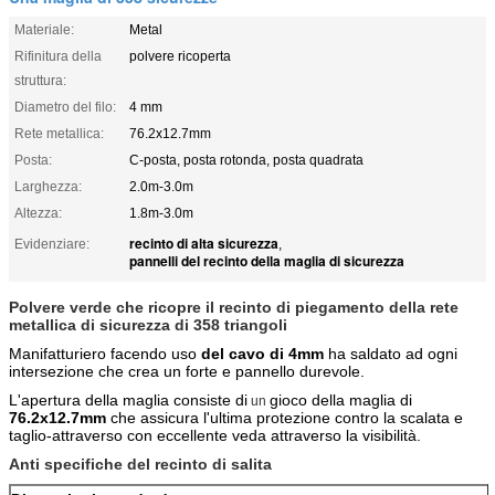
Materiale:
Metal
Rifinitura della
polvere ricoperta
struttura:
Diametro del filo:
4 mm
Rete metallica:
76.2x12.7mm
Posta:
C-posta, posta rotonda, posta quadrata
Larghezza:
2.0m-3.0m
Altezza:
1.8m-3.0m
recinto di alta sicurezza
Evidenziare:
,
pannelli del recinto della maglia di sicurezza
Polvere verde che ricopre il recinto di piegamento della rete
metallica di sicurezza di 358 triangoli
Manifatturiero facendo uso
del cavo di 4mm
ha saldato ad ogni
intersezione che crea un forte e pannello durevole.
L'apertura della maglia consiste di
gioco della maglia di
un
76.2x12.7mm
che assicura l'ultima protezione contro la scalata e
taglio-attraverso con eccellente veda attraverso la visibilità.
Anti specifiche del recinto di salita