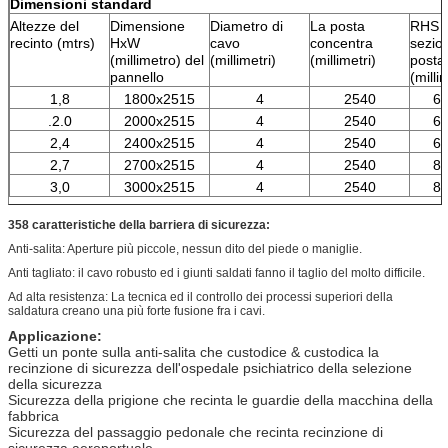
Dimensioni standard
Altezze del
Dimensione
Diametro di
La posta
RHS d
recinto (mtrs)
HxW
cavo
concentra
sezio
(millimetro) del
(millimetri)
(millimetri)
posta
pannello
(milli
1,8
1800x2515
4
2540
60
.2.0
2000x2515
4
2540
60
2,4
2400x2515
4
2540
60
2,7
2700x2515
4
2540
80
3,0
3000x2515
4
2540
80
358 caratteristiche della barriera di sicurezza:
Anti-salita: Aperture più piccole, nessun dito del piede o maniglie.
Anti tagliato: il cavo robusto ed i giunti saldati fanno il taglio del molto difficile.
Ad alta resistenza: La tecnica ed il controllo dei processi superiori della
saldatura creano una più forte fusione fra i cavi.
Applicazione:
Getti un ponte sulla anti-salita che custodice & custodica la
recinzione di sicurezza dell'ospedale psichiatrico della selezione
della sicurezza
Sicurezza della prigione che recinta le guardie della macchina della
fabbrica
Sicurezza del passaggio pedonale che recinta recinzione di
sicurezza aeroportuale