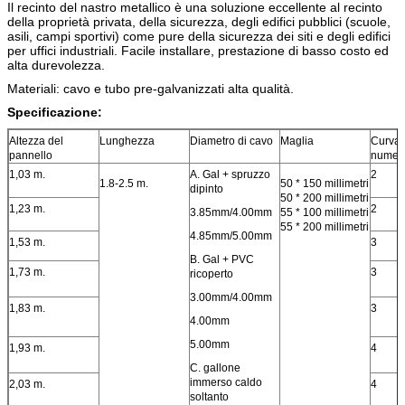
Il recinto
del nastro metallico è una soluzione eccellente al recinto
della proprietà privata, della sicurezza, degli edifici pubblici (scuole,
asili, campi sportivi) come pure della sicurezza dei siti e degli edifici
per uffici industriali.
Facile installare, prestazione di basso costo ed
alta durevolezza.
Materiali: cavo e tubo pre-galvanizzati alta qualità.
Specificazione:
Altezza del
Lunghezza
Diametro di cavo
Maglia
Curvat
pannello
numer
1,03 m.
A. Gal + spruzzo
2
1.8-2.5 m.
50 * 150 millimetri
dipinto
50 * 200 millimetri
1,23 m.
2
3.85mm/4.00mm
55 * 100 millimetri
55 * 200 millimetri
4.85mm/5.00mm
1,53 m.
3
B. Gal + PVC
1,73 m.
3
ricoperto
3.00mm/4.00mm
1,83 m.
3
4.00mm
5.00mm
1,93 m.
4
C. gallone
immerso caldo
2,03 m.
4
soltanto