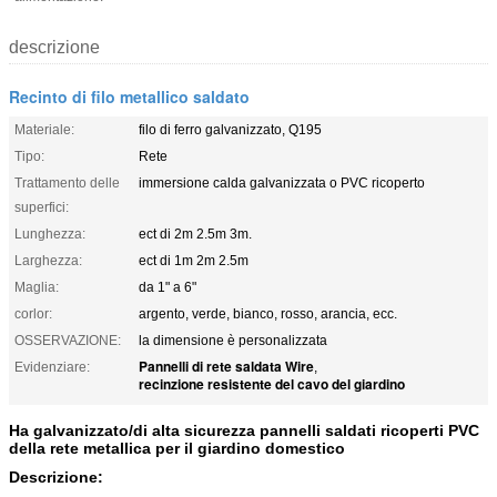
descrizione
Recinto di filo metallico saldato
Materiale:
filo di ferro galvanizzato, Q195
Tipo:
Rete
Trattamento delle
immersione calda galvanizzata o PVC ricoperto
superfici:
Lunghezza:
ect di 2m 2.5m 3m.
Larghezza:
ect di 1m 2m 2.5m
Maglia:
da 1" a 6"
corlor:
argento, verde, bianco, rosso, arancia, ecc.
OSSERVAZIONE:
la dimensione è personalizzata
Pannelli di rete saldata Wire
Evidenziare:
,
recinzione resistente del cavo del giardino
Ha galvanizzato/di alta sicurezza pannelli saldati ricoperti PVC
della rete metallica per il giardino domestico
Descrizione: