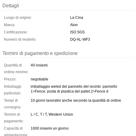
Dettagli
Luogo di origine:
La Cina
Marca:
Alon
Certificazione:
ISO SGS
Numero di modello:
DQ-AL-WF3
Termini di pagamento e spedizione
Quantità di
40 insiemi
ordine minimo:
Prezzo:
negotiable
Imballaggi
imballaggio weled del pannello del recinto: pannello
1>Fence: posta di plastica del pallet 2>Fence d
particolari:
Tempi di
10 giorni lavorativi anche secondo la quantità di ordine
consegna:
Termini di
L / C, T / T, Western Union
pagamento:
Capacità di
1000 insiemi un giorno
alimentazione: