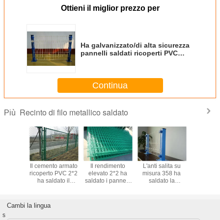
Ottieni il miglior prezzo per
Ha galvanizzato/di alta sicurezza
pannelli saldati ricoperti PVC
della rete metallica per il giardino
domestico
Continua
Recinto di filo metallico saldato
Più
sione su
Il cemento armato
Il rendimento
L'anti salita su
Anti pan
ra ha
ricoperto PVC 2*2
elevato 2*2 ha
misura 358 ha
immersi ca
zzato i
ha saldato il
saldato i pannelli
saldato la
recinto de
 saldati
recinto della rete
del recinto della
resistenza della
metallica
 rete
metallica per il
rete metallica per
corrosione dei
saldatur
lica,
cane del coniglio
anti forma del foro
pannelli del
climbe
Cambi la lingua
e saldata
dell'uccello
quadrato di salita
recinto di filo
costruzi
s
di acciaio
metallico
agricol