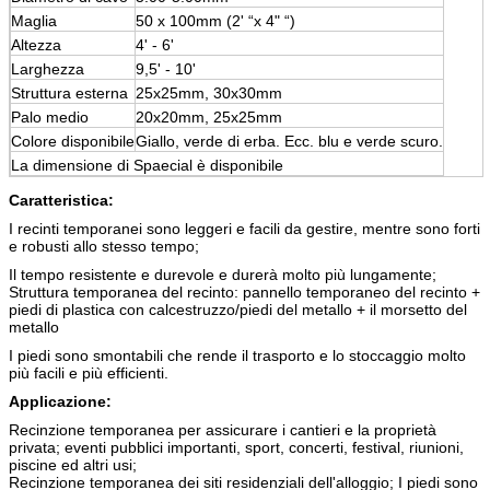
Maglia
50 x 100mm (2' “x 4" “)
Altezza
4' - 6'
Larghezza
9,5' - 10'
Struttura esterna
25x25mm, 30x30mm
Palo medio
20x20mm, 25x25mm
Colore disponibile
Giallo, verde di erba. Ecc. blu e verde scuro.
La dimensione di Spaecial è disponibile
Caratteristica:
I recinti temporanei sono leggeri e facili da gestire, mentre sono forti
e robusti allo stesso tempo;
Il tempo resistente e durevole e durerà molto più lungamente;
Struttura temporanea del recinto: pannello temporaneo del recinto +
piedi di plastica con calcestruzzo/piedi del metallo + il morsetto del
metallo
I piedi sono smontabili che rende il trasporto e lo stoccaggio molto
più facili e più efficienti.
Applicazione:
Recinzione temporanea per assicurare i cantieri e la proprietà
privata; eventi pubblici importanti, sport, concerti, festival, riunioni,
piscine ed altri usi;
Recinzione temporanea dei siti residenziali dell'alloggio; I piedi sono