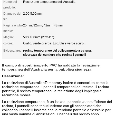
Nome del
Recinzione temporanea dell'Australia
prodotto:
Diametro del
2.00-5.00mm
filo:
Pagina o tubo
25mm, 32mm, 42mm, 48mm
medio:
Maglia:
50 x 100mm (2' “x 4" “)
colore:
Giallo, verde di erba. Ecc. blu e verde scuro.
recinto temporaneo del collegamento a catena
Evidenziare:
,
sicurezza del cantiere che recinta i pannelli
Il campo di sport ricoperto PVC ha saldato la recinzione
temporanea dell'Australia per la pubblica sicurezza
Descrizione:
La recinzione di AustralianTemporary inoltre è conosciuta come la
recinzione temporanea, i pannelli temporanei del recinto, il recinto
portatile, il recinto temporaneo, la recinzione degli impiegati e
recinzione mobile.
La recinzione temporanea, è un isolato, pannello autosufficiente del
recinto, i pannelli sono tenuti insieme con gli accoppiatori che
collegano i pannelli insieme che lo rendono portatile e flessibile per
una vasta gamma di applicazioni. I pannelli del recinto sono