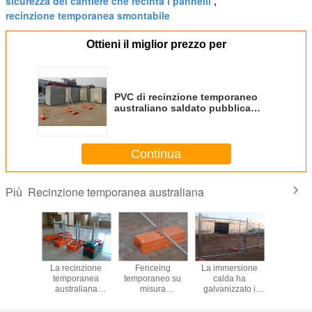
sicurezza del cantiere che recinta i pannelli
,
recinzione temporanea smontabile
Ottieni il miglior prezzo per
PVC di recinzione temporaneo
australiano saldato pubblica
sicurezza ricoperto per il campo
di sport
Continua
Recinzione temporanea australiana
Più
zione
La recinzione
Fenceing
La immersione
La salita 
ranea
temporanea
temporaneo su
calda ha
galvanizz
aliana
australiana
misura
galvanizzato i
recinz
aio di
all'aperto della
dell'Australia
pannelli di
tempor
ione di
sicurezza del
dell'acciaio
recinzione
d'acciai