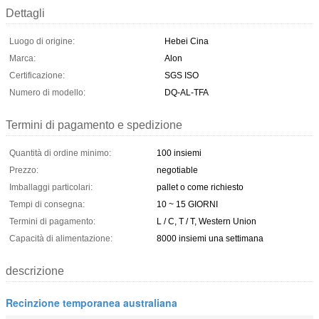
Dettagli
Luogo di origine:
Hebei Cina
Marca:
Alon
Certificazione:
SGS ISO
Numero di modello:
DQ-AL-TFA
Termini di pagamento e spedizione
Quantità di ordine minimo:
100 insiemi
Prezzo:
negotiable
Imballaggi particolari:
pallet o come richiesto
Tempi di consegna:
10 ~ 15 GIORNI
Termini di pagamento:
L / C, T / T, Western Union
Capacità di alimentazione:
8000 insiemi una settimana
descrizione
Recinzione temporanea australiana