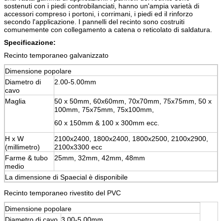
sostenuti con i piedi controbilanciati, hanno un'ampia varietà di
accessori compreso i portoni, i corrimani, i piedi ed il rinforzo
secondo l'applicazione. I pannelli del recinto sono costruiti
comunemente con collegamento a catena o reticolato di saldatura.
Specificazione:
Recinto temporaneo galvanizzato
Dimensione popolare
Diametro di
2.00-5.00mm
cavo
Maglia
50 x 50mm, 60x60mm, 70x70mm, 75x75mm, 50 x
100mm, 75x75mm, 75x100mm,
60 x 150mm & 100 x 300mm ecc.
H x W
2100x2400, 1800x2400, 1800x2500, 2100x2900,
(millimetro)
2100x3300 ecc
Farme & tubo
25mm, 32mm, 42mm, 48mm
medio
La dimensione di Spaecial è disponibile
Recinto temporaneo rivestito del PVC
Dimensione popolare
Diametro di cavo
3.00-5.00mm