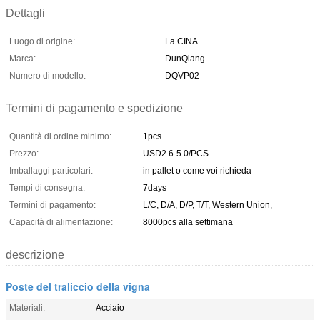
Dettagli
Luogo di origine:
La CINA
Marca:
DunQiang
Numero di modello:
DQVP02
Termini di pagamento e spedizione
Quantità di ordine minimo:
1pcs
Prezzo:
USD2.6-5.0/PCS
Imballaggi particolari:
in pallet o come voi richieda
Tempi di consegna:
7days
Termini di pagamento:
L/C, D/A, D/P, T/T, Western Union,
Capacità di alimentazione:
8000pcs alla settimana
descrizione
Poste del traliccio della vigna
Materiali:
Acciaio