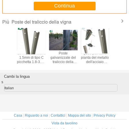
Continua
Poste del traliccio della vigna
Più
e del foro
La vite del metallo
Poste
Q235 pali della
Metal le p
vanizzato
1.5mm di tipo C
galvanizzate del
pianta del metallo
traliccio
traliccio
picchetta 1.8-3.5M
traliccio della
dell'acciaio
vigna/line
igna di
Height
vigna di 50x40MM
1.8mm per le
della vigna
mm
per il grande
piante all'aperto
resistenz
giardino del vino
durezza
Cambi la lingua
metal
s
Italian
Casa
|
Riguardo a noi
|
Contattici
|
Mappa del sito
|
Privacy Policy
Vista da tavolino