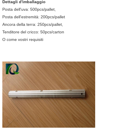
Dettagli d'imballaggio
Posta dell'uva: 500pcs/pallet,
Posta dell'estremità: 200pcs/pallet
Ancora della terra: 250pcs/pallet,
Tenditore del cricco: 50pcs/carton
O come vostri requisiti
accessori trellising del timpano aperto della posta del frutteto di
trellisings del frutto della passione della posta dell'uva della posta
della vigna