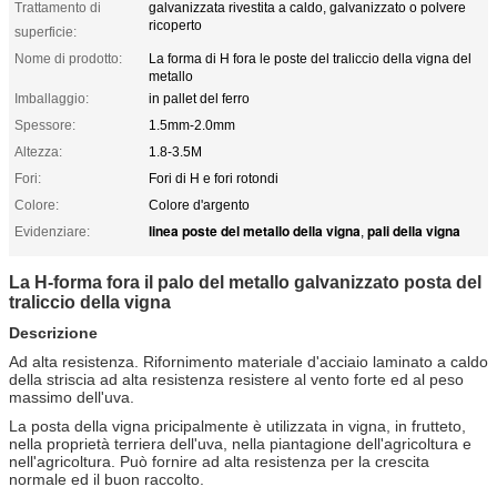
Trattamento di
galvanizzata rivestita a caldo, galvanizzato o polvere
ricoperto
superficie:
Nome di prodotto:
La forma di H fora le poste del traliccio della vigna del
metallo
Imballaggio:
in pallet del ferro
Spessore:
1.5mm-2.0mm
Altezza:
1.8-3.5M
Fori:
Fori di H e fori rotondi
Colore:
Colore d'argento
linea poste del metallo della vigna
pali della vigna
Evidenziare:
,
La H-forma fora il palo del metallo galvanizzato posta del
traliccio della vigna
Descrizione
Ad alta resistenza. Rifornimento materiale d'acciaio laminato a caldo
della striscia ad alta resistenza resistere al vento forte ed
al peso
massimo dell'uva.
La posta della vigna pricipalmente è utilizzata in vigna, in frutteto,
nella proprietà terriera dell'uva, nella piantagione dell'agricoltura e
nell'agricoltura. Può fornire ad alta resistenza per la crescita
normale ed il buon raccolto.