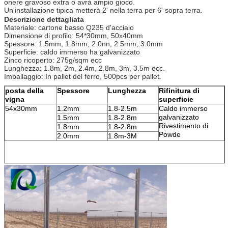
onere gravoso extra o avrà ampio gioco.
Un'installazione tipica metterà 2' nella terra per 6' sopra terra.
Descrizione dettagliata
Materiale: cartone basso Q235 d'acciaio
Dimensione di profilo: 54*30mm, 50x40mm
Spessore: 1.5mm, 1.8mm, 2.0nn, 2.5mm, 3.0mm
Superficie: caldo immerso ha galvanizzato
Zinco ricoperto: 275g/sqm ecc
Lunghezza: 1.8m, 2m, 2.4m, 2.8m, 3m, 3.5m ecc.
Imballaggio: In pallet del ferro, 500pcs per pallet.
posta della
Spessore
Lunghezza
Rifinitura di
vigna
superficie
54x30mm
1.2mm
1.8-2.5m
Caldo immerso
galvanizzato
1.5mm
1.8-2.8m
Rivestimento di
1.8mm
1.8-2.8m
Powde
2.0mm
1.8m-3M