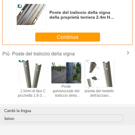
Poste del traliccio della vigna
della proprietà terriera 2.4m H
dell'uva della Spagna
Continua
Poste del traliccio della vigna
Più
e del foro
La vite del metallo
Poste
Q235 pali della
Metal le p
vanizzato
1.5mm di tipo C
galvanizzate del
pianta del metallo
traliccio
traliccio
picchetta 1.8-3.5M
traliccio della
dell'acciaio
vigna/line
igna di
Height
vigna di 50x40MM
1.8mm per le
della vigna
mm
per il grande
piante all'aperto
resistenz
giardino del vino
durezza
Cambi la lingua
metal
Italian