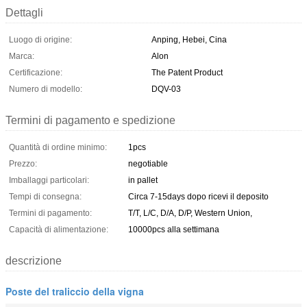
Dettagli
Luogo di origine:
Anping, Hebei, Cina
Marca:
Alon
Certificazione:
The Patent Product
Numero di modello:
DQV-03
Termini di pagamento e spedizione
Quantità di ordine minimo:
1pcs
Prezzo:
negotiable
Imballaggi particolari:
in pallet
Tempi di consegna:
Circa 7-15days dopo ricevi il deposito
Termini di pagamento:
T/T, L/C, D/A, D/P, Western Union,
Capacità di alimentazione:
10000pcs alla settimana
descrizione
Poste del traliccio della vigna