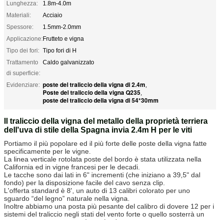
Lunghezza:
1.8m-4.0m
Materiali:
Acciaio
Spessore:
1.5mm-2.0mm
Applicazione:
Frutteto e vigna
Tipo dei fori:
Tipo fori di H
Trattamento
Caldo galvanizzato
di superficie:
poste del traliccio della vigna di 2.4m
Evidenziare:
,
Poste del traliccio della vigna Q235
,
poste del traliccio della vigna di 54*30mm
Il traliccio della vigna del metallo della proprietà terriera
dell'uva di stile della Spagna invia 2.4m H per le viti
Portiamo il più popolare ed il più forte delle poste della vigna fatte
specificamente per le vigne.
La linea verticale rotolata poste del bordo è stata utilizzata nella
California ed in vigne francesi per le decadi.
Le tacche sono dai lati in 6" incrementi (che iniziano a 39,5" dal
fondo) per la disposizione facile del cavo senza clip.
L'offerta standard è 8', un auto di 13 calibri colorato per uno
sguardo “del legno” naturale nella vigna.
Inoltre abbiamo una posta più pesante del calibro di dovere 12 per i
sistemi del traliccio negli stati del vento forte o quello sosterrà un