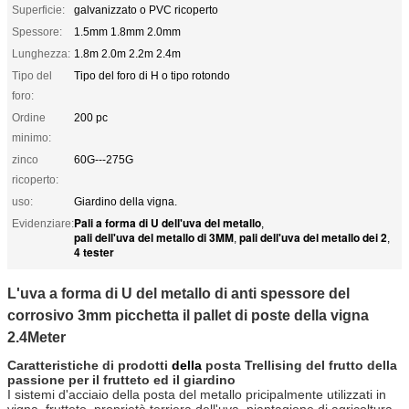
Superficie:
galvanizzato o PVC ricoperto
Spessore:
1.5mm 1.8mm 2.0mm
Lunghezza:
1.8m 2.0m 2.2m 2.4m
Tipo del
Tipo del foro di H o tipo rotondo
foro:
Ordine
200 pc
minimo:
zinco
60G---275G
ricoperto:
uso:
Giardino della vigna.
Pali a forma di U dell'uva del metallo
Evidenziare:
,
pali dell'uva del metallo di 3MM
pali dell'uva del metallo dei 2
,
,
4 tester
L'uva a forma di U del metallo di anti spessore del
corrosivo 3mm picchetta il pallet di poste della vigna
2.4Meter
Caratteristiche di prodotti
della
posta Trellising del frutto della
passione per il frutteto ed il giardino
I sistemi d'acciaio della posta del metallo pricipalmente utilizzati in
vigna, frutteto, proprietà terriera dell'uva, piantagione di agricoltura