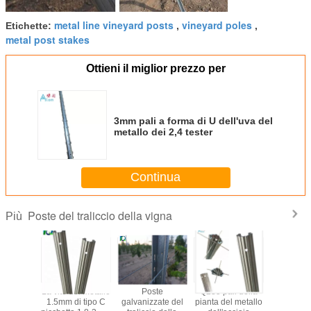
metal line vineyard posts
vineyard poles
Etichette:
,
,
metal post stakes
Ottieni il miglior prezzo per
3mm pali a forma di U dell'uva del
metallo dei 2,4 tester
Continua
Poste del traliccio della vigna
Più
e del foro
La vite del metallo
Poste
Q235 pali della
Metal le p
vanizzato
1.5mm di tipo C
galvanizzate del
pianta del metallo
traliccio