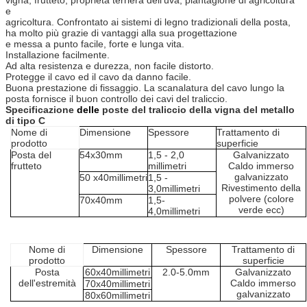
e
agricoltura. Confrontato ai sistemi di legno tradizionali della posta,
ha molto più grazie di vantaggi alla sua progettazione
e messa a punto facile, forte e lunga vita.
Installazione facilmente.
Ad alta resistenza e durezza, non facile distorto.
Protegge il cavo ed il cavo da danno facile.
Buona prestazione di fissaggio. La scanalatura del cavo lungo la
posta fornisce il buon controllo dei cavi del traliccio.
Specificazione
delle
poste del traliccio della vigna del metallo
di tipo C
Nome di
Dimensione
Spessore
Trattamento di
prodotto
superficie
Posta del
54x30mm
1,5 - 2,0
Galvanizzato
frutteto
millimetri
Caldo immerso
galvanizzato
50 x40millimetri
1,5 -
Rivestimento della
3,0millimetri
polvere (colore
70x40mm
1,5-
verde ecc)
4,0millimetri
Nome di
Dimensione
Spessore
Trattamento di
prodotto
superficie
Posta
60x40millimetri
2.0-5.0mm
Galvanizzato
dell'estremità
Caldo immerso
70x40millimetri
galvanizzato
80x60millimetri