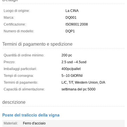
Luogo di origine:
La CINA
Marca:
DQ001
Certificazione:
ISO9001:2008
Numero di modello:
DQP1
Termini di pagamento e spedizione
Quantità di ordine minimo:
200 pc
Prezzo:
2.5 usd --4.5usd
Imballaggi particolari:
400pc/pallet
Tempi di consegna:
5--10 GIORNI
Termini di pagamento:
L/C, T/T, Western Union, D/A
Capacità di alimentazione:
settimana del pc 5000
descrizione
Poste del traliccio della vigna
Materiali:
Ferro d'acciaio