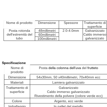
Nome di prodotto
Dimensione
Spessore
Trattamento di
superficie
Posta rotonda
48millimetri
2.0-4.0mm
Galvanizzato
dell'estremità del
Caldo immerso
60millimetri
tubo
galvanizzato
100millimetri
Specificazione
Nome di
Posta
della colonna dell'uva
del
frutteto
prodotto
Dimensione
54x30mm, 50 x40millimetri, 70x40mm ecc
Materiali
Lamiera galvanizzato
Trattamento di
Galvanizzato
superficie
Caldo immerso galvanizzato
Rivestimento della polvere (colore verde ecc)
Colore
Argento, ecc verde
Imballaggio
In pallet del metallo